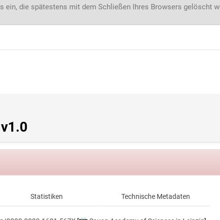
s ein, die spätestens mit dem Schließen Ihres Browsers gelöscht 
 v1.0
Statistiken
Technische Metadaten