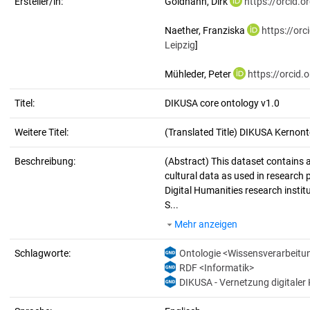
Ersteller/in:
Goldhahn, Dirk
https://orcid.
Naether, Franziska
https://or
Leipzig
]
Mühleder, Peter
https://orcid
Titel:
DIKUSA core ontology v1.0
Weitere Titel:
(Translated Title) DIKUSA Kernont
Beschreibung:
(Abstract)
This dataset contains a 
cultural data as used in research 
Digital Humanities research instit
S...
Mehr anzeigen
Schlagworte:
Ontologie <Wissensverarbeitu
RDF <Informatik>
DIKUSA - Vernetzung digitaler 